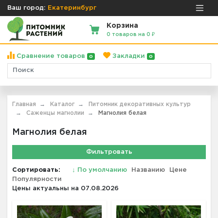
Ваш город:
Екатеринбург
Корзина
0 товаров на 0 ₽
Сравнение товаров
Закладки
0
0
Главная
Каталог
Питомник декоративных культур
Саженцы магнолии
Магнолия белая
Магнолия белая
Фильтровать
Сортировать:
↓
По умолчанию
Названию
Цене
Популярности
Цены актуальны на 07.08.2026