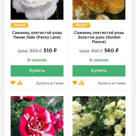
Акция
Акция
Саженец плетистой розы
Саженец плетистой розы
Пенни Лэйн (Penny Lane)
Золотое руно (Golden
Fleece)
510 ₽
560 ₽
550 ₽
610 ₽
Цена:
Цена:
В наличии
В наличии
Купить
Купить
Купить в 1 клик
Купить в 1 клик