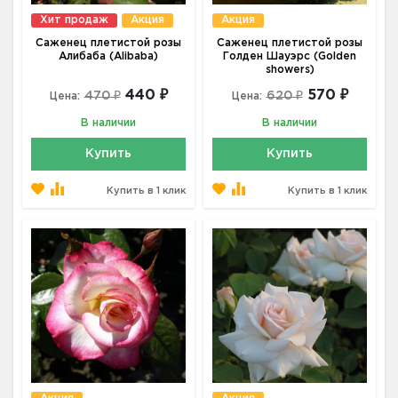
Хит продаж
Акция
Акция
Саженец плетистой розы
Саженец плетистой розы
Алибаба (Alibaba)
Голден Шауэрс (Golden
showers)
440 ₽
570 ₽
470 ₽
620 ₽
Цена:
Цена:
В наличии
В наличии
Купить
Купить
Купить в 1 клик
Купить в 1 клик