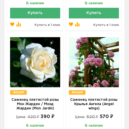
В наличии
В наличии
Купить
Купить
Купить в 1 клик
Купить в 1 клик
Акция
Акция
Саженец плетистой розы
Саженец плетистой розы
Мон Жарден / Монд
Крылья Ангела (Angel
Жарден (Mon Jardin)
wings)
390 ₽
570 ₽
420 ₽
620 ₽
Цена:
Цена:
В наличии
В наличии