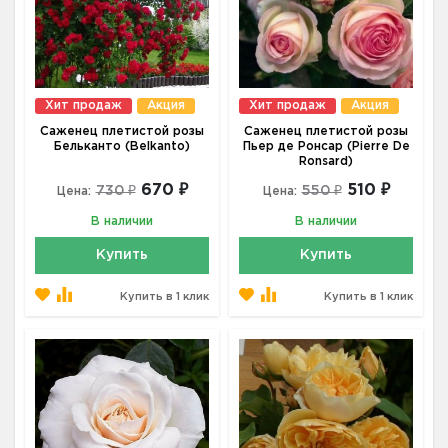
Хит продаж
Акция
Хит продаж
Акция
Саженец плетистой розы
Саженец плетистой розы
Бельканто (Belkanto)
Пьер де Ронсар (Pierre De
Ronsard)
670 ₽
510 ₽
730 ₽
550 ₽
Цена:
Цена:
В наличии
В наличии
Купить
Купить
Купить в 1 клик
Купить в 1 клик