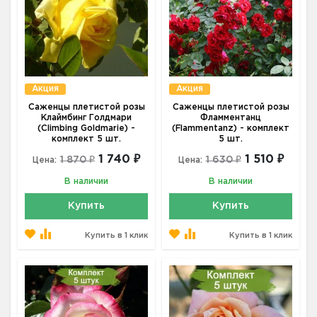
Акция
Акция
Саженцы плетистой розы
Саженцы плетистой розы
Клаймбинг Голдмари
Фламментанц
(Climbing Goldmarie) -
(Flammentanz) - комплект
комплект 5 шт.
5 шт.
1 740 ₽
1 510 ₽
1 870 ₽
1 630 ₽
Цена:
Цена:
В наличии
В наличии
Купить
Купить
Купить в 1 клик
Купить в 1 клик