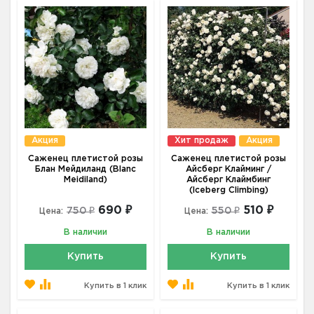
Акция
Хит продаж
Акция
Саженец плетистой розы
Саженец плетистой розы
Блан Мейдиланд (Blanc
Айсберг Клайминг /
Meidiland)
Айсберг Клаймбинг
(Iceberg Climbing)
690 ₽
510 ₽
750 ₽
550 ₽
Цена:
Цена:
В наличии
В наличии
Купить
Купить
Купить в 1 клик
Купить в 1 клик