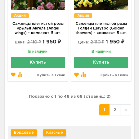
Акция
Акция
Саженцы плетистой розы
Саженцы плетистой розы
Крылья Ангела (Angel
Голден Шауэрс (Golden
wings) - комплект 5 шт.
showers) - комплект 5 шт.
1 950 ₽
1 950 ₽
2 110 ₽
2 110 ₽
Цена:
Цена:
В наличии
В наличии
Купить
Купить
Купить в 1 клик
Купить в 1 клик
Показано с 1 по 48 из 68 (страниц: 2)
1
2
»
Бордовые
Красные