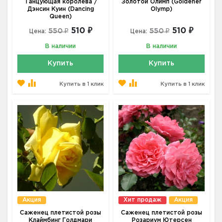
Танцующая королева /
Золотой Олимп (Goldener
Дэнсин Куин (Dancing
Olymp)
Queen)
510 ₽
510 ₽
550 ₽
550 ₽
Цена:
Цена:
В наличии
В наличии
Купить
Купить
Купить в 1 клик
Купить в 1 клик
Акция
Хит продаж
Акция
Саженец плетистой розы
Саженец плетистой розы
Клаймбинг Голдмари
Розариум Ютерсен