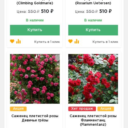
(Climbing Goldmarie)
(Rosarium Uetersen)
510 ₽
510 ₽
550 ₽
550 ₽
Цена:
Цена:
В наличии
В наличии
Купить
Купить
Купить в 1 клик
Купить в 1 клик
Акция
Хит продаж
Акция
Саженец плетистой розы
Саженец плетистой розы
Девичьи грёзы
Фламментанц
(Flammentanz)