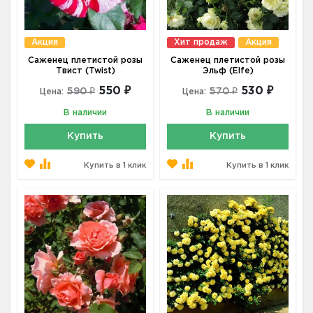
Акция
Хит продаж
Акция
Саженец плетистой розы
Саженец плетистой розы
Твист (Twist)
Эльф (Elfe)
550 ₽
530 ₽
590 ₽
570 ₽
Цена:
Цена:
В наличии
В наличии
Купить
Купить
Купить в 1 клик
Купить в 1 клик