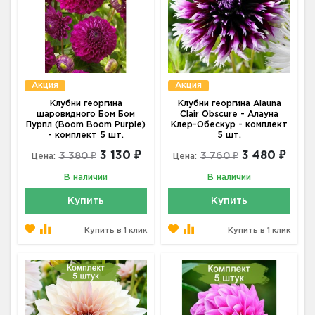
Акция
Акция
Клубни георгина
Клубни георгина Alauna
шаровидного Бом Бом
Clair Obscure - Алауна
Пурпл (Boom Boom Purple)
Клер-Обескур - комплект
- комплект 5 шт.
5 шт.
3 130 ₽
3 480 ₽
3 380 ₽
3 760 ₽
Цена:
Цена:
В наличии
В наличии
Купить
Купить
Купить в 1 клик
Купить в 1 клик