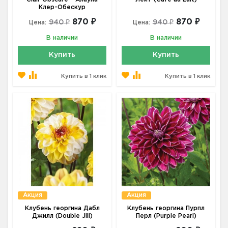
Клер-Обескур
870 ₽
870 ₽
940 ₽
940 ₽
Цена:
Цена:
В наличии
В наличии
Купить
Купить
Купить в 1 клик
Купить в 1 клик
Акция
Акция
Клубень георгина Дабл
Клубень георгина Пурпл
Джилл (Double Jill)
Перл (Purple Pearl)