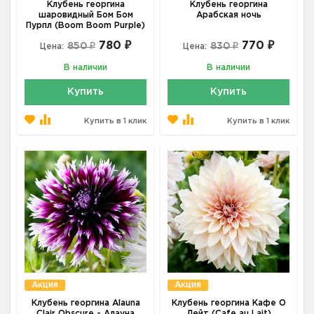
Клубень георгина
Клубень георгина
шаровидный Бом Бом
Арабская ночь
Пурпл (Boom Boom Purple)
780 ₽
770 ₽
850 ₽
830 ₽
Цена:
Цена:
В наличии
В наличии
Купить
Купить
Купить в 1 клик
Купить в 1 клик
Акция
Акция
Клубень георгина Alauna
Клубень георгина Кафе О
Clair Obscure - Алауна
Лейт (Cafe au Lait)