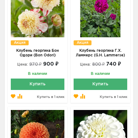
Акция
Акция
Клубень георгина Бон
Клубень георгина Г.Х.
Одори (Bon Odori)
Ламмерс (G.H. Lammerse)
900 ₽
740 ₽
970 ₽
800 ₽
Цена:
Цена:
В наличии
В наличии
Купить
Купить
Купить в 1 клик
Купить в 1 клик