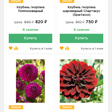
Акция
Акция
Клубень георгина
Клубень георгина
Помпоновидный
шаровидный Спартакус
(Spartacus)
820 ₽
750 ₽
890 ₽
810 ₽
Цена:
Цена:
В наличии
В наличии
Купить
Купить
Купить в 1 клик
Купить в 1 клик
Акция
Акция