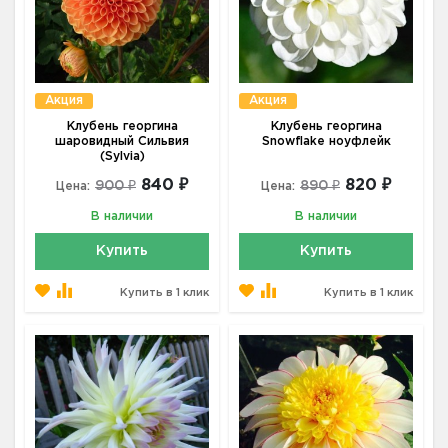
Акция
Акция
Клубень георгина
Клубень георгина
шаровидный Сильвия
Snowflake ноуфлейк
(Sylvia)
840 ₽
820 ₽
900 ₽
890 ₽
Цена:
Цена:
В наличии
В наличии
Купить
Купить
Купить в 1 клик
Купить в 1 клик