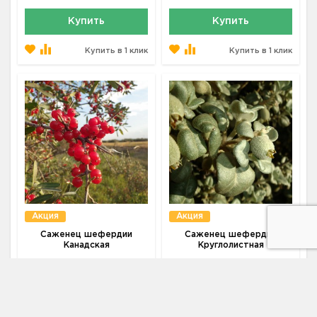
Купить
Купить
Купить в 1 клик
Купить в 1 клик
Акция
Акция
Саженец шефердии
Саженец шефердии
Канадская
Круглолистная
890 ₽
890 ₽
960 ₽
960 ₽
Цена:
Цена:
В наличии
В наличии
Купить
Купить