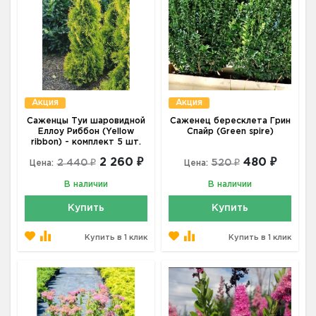
Акция
Акция
Саженцы Туи шаровидной
Саженец бересклета Грин
Еллоу Риббон (Yellow
Спайр (Green spire)
ribbon) - комплект 5 шт.
2 260 ₽
480 ₽
2 440 ₽
520 ₽
Цена:
Цена:
В наличии
В наличии
Купить
Купить
Купить в 1 клик
Купить в 1 клик