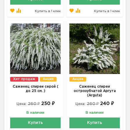
Купить в 1 клик
Купить в 1 клик
Хит продаж
Акция
Акция
Саженец спиреи серой (
Саженец спиреи
до 25 см. )
острозубчатой Аргута
(Arguta)
250 ₽
240 ₽
260 ₽
260 ₽
Цена:
Цена:
В наличии
В наличии
Купить
Купить