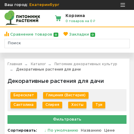
Ваш город:
Екатеринбург
Корзина
0 товаров на 0 ₽
Сравнение товаров
Закладки
0
0
Главная
Каталог
Питомник декоративных культур
Декоративные растения для дачи
Декоративные растения для дачи
Бересклет
Глициния (Вистерия)
Сантолина
Спирея
Хосты
Туи
Фильтровать
Сортировать:
↓
По умолчанию
Названию
Цене