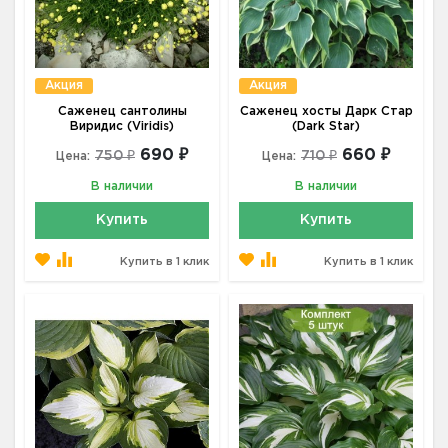
Акция
Акция
Саженец сантолины
Саженец хосты Дарк Стар
Виридис (Viridis)
(Dark Star)
690 ₽
660 ₽
750 ₽
710 ₽
Цена:
Цена:
В наличии
В наличии
Купить
Купить
Купить в 1 клик
Купить в 1 клик