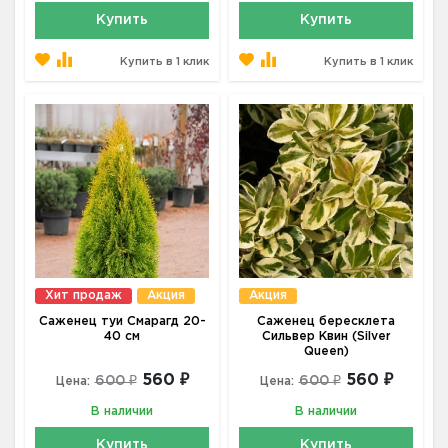
Купить
Купить
Купить в 1 клик
Купить в 1 клик
Хит продаж
Акция
Акция
Саженец туи Смарагд 20-
Саженец бересклета
40 см
Сильвер Квин (Silver
Queen)
560 ₽
560 ₽
600 ₽
600 ₽
Цена:
Цена:
В наличии
В наличии
Купить
Купить