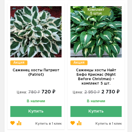
Акция
Акция
Саженец хосты Патриот
Саженцы хосты Найт
(Patriot)
Бефо Крисмас (Night
Before Christmas) -
комплект 5 шт.
720 ₽
2 730 ₽
780 ₽
2 950 ₽
Цена:
Цена:
В наличии
В наличии
Купить
Купить
Купить в 1 клик
Купить в 1 клик