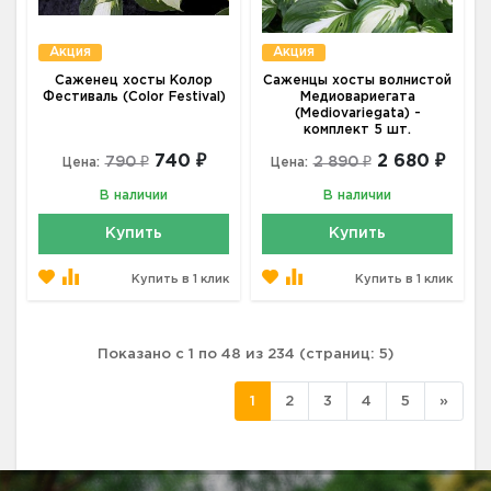
Акция
Акция
Саженец хосты Колор
Саженцы хосты волнистой
Фестиваль (Color Festival)
Медиовариегата
(Mediovariegata) -
комплект 5 шт.
740 ₽
2 680 ₽
790 ₽
2 890 ₽
Цена:
Цена:
В наличии
В наличии
Купить
Купить
Купить в 1 клик
Купить в 1 клик
Показано с 1 по 48 из 234 (страниц: 5)
1
2
3
4
5
»