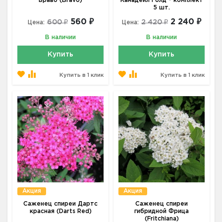
Браво (Bravo)
Канадейл Голд - комплект
5 шт.
560 ₽
2 240 ₽
600 ₽
2 420 ₽
Цена:
Цена:
В наличии
В наличии
Купить
Купить
Купить в 1 клик
Купить в 1 клик
Акция
Акция
Саженец спиреи Дартс
Саженец спиреи
красная (Darts Red)
гибридной Фрица
(Fritchiana)