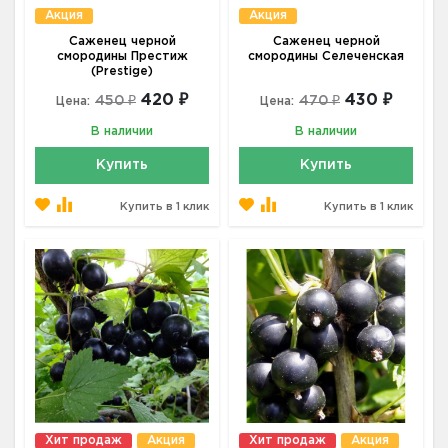
Акция
Акция
Саженец черной
Саженец черной
смородины Престиж
смородины Селеченская
(Prestige)
420 ₽
430 ₽
450 ₽
470 ₽
Цена:
Цена:
В наличии
В наличии
Купить
Купить
Купить в 1 клик
Купить в 1 клик
Хит продаж
Акция
Хит продаж
Акция