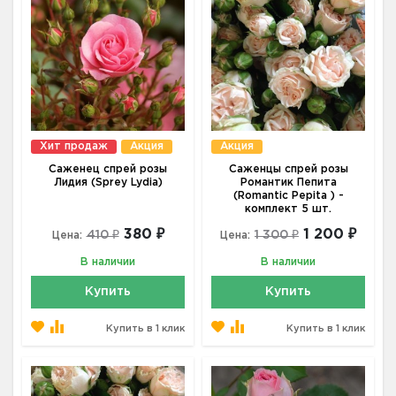
Хит продаж
Акция
Акция
Саженец спрей розы
Саженцы спрей розы
Лидия (Sprey Lydia)
Романтик Пепита
(Romantic Pepita ) -
комплект 5 шт.
380 ₽
1 200 ₽
410 ₽
1 300 ₽
Цена:
Цена:
В наличии
В наличии
Купить
Купить
Купить в 1 клик
Купить в 1 клик