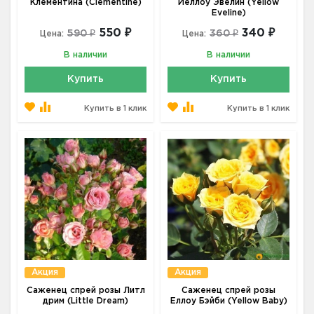
Клементина (Clementine)
Йеллоу Эвелин (Yellow
Eveline)
550 ₽
340 ₽
590 ₽
360 ₽
Цена:
Цена:
В наличии
В наличии
Купить
Купить
Купить в 1 клик
Купить в 1 клик
Акция
Акция
Саженец спрей розы Литл
Саженец спрей розы
дрим (Little Dream)
Еллоу Бэйби (Yellow Baby)