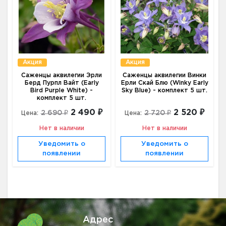
Акция
Акция
Саженцы аквилегии Эрли
Саженцы аквилегии Винки
Берд Пурпл Вайт (Early
Ерли Скай Блю (Winky Early
Bird Purple White) -
Sky Blue) - комплект 5 шт.
комплект 5 шт.
2 490 ₽
2 520 ₽
2 690 ₽
2 720 ₽
Цена:
Цена:
Нет в наличии
Нет в наличии
Уведомить о
Уведомить о
появлении
появлении
Адрес