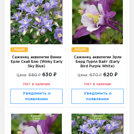
Акция
Акция
Саженец аквилегии Винки
Саженец аквилегии Эрли
Ерли Скай Блю (Winky Early
Берд Пурпл Вайт (Early
Sky Blue)
Bird Purple White)
630 ₽
620 ₽
680 ₽
670 ₽
Цена:
Цена:
Нет в наличии
Нет в наличии
Уведомить о
Уведомить о
появлении
появлении