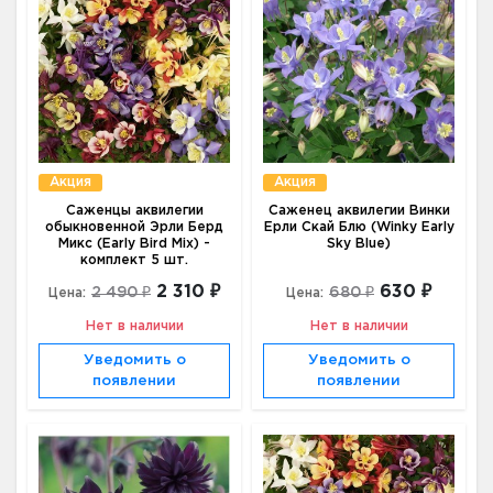
Акция
Акция
Саженцы аквилегии
Саженец аквилегии Винки
обыкновенной Эрли Берд
Ерли Скай Блю (Winky Early
Микс (Early Bird Mix) -
Sky Blue)
комплект 5 шт.
2 310 ₽
630 ₽
2 490 ₽
680 ₽
Цена:
Цена:
Нет в наличии
Нет в наличии
Уведомить о
Уведомить о
появлении
появлении