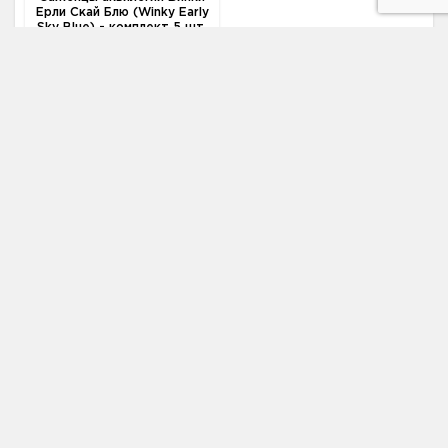
Ерли Скай Блю (Winky Early
Sky Blue) - комплект 5 шт.
2 520 ₽
2 720 ₽
Цена:
Нет в наличии
Уведомить о
появлении
Адрес
620076, Свердловская область, г.
Екатеринбург, ул. Гастелло, 1
Телефон
+7 (931) 521-28-81
Email
zakaz@pitomnik-rastenij.ru