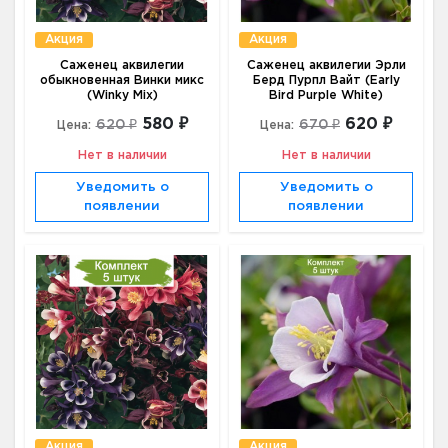
Акция
Акция
Саженец аквилегии
Саженец аквилегии Эрли
обыкновенная Винки микс
Берд Пурпл Вайт (Early
(Winky Mix)
Bird Purple White)
580 ₽
620 ₽
620 ₽
670 ₽
Цена:
Цена:
Нет в наличии
Нет в наличии
Уведомить о
Уведомить о
появлении
появлении
Акция
Акция