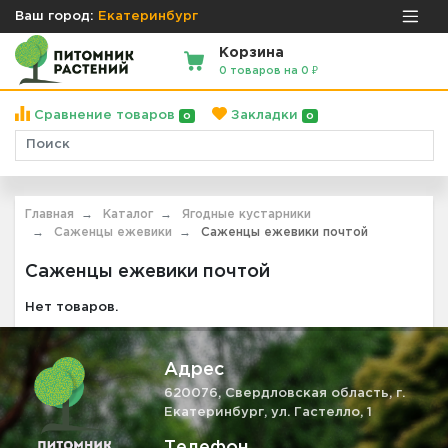
Ваш город:
Екатеринбург
Корзина
0 товаров на 0 ₽
Сравнение товаров
Закладки
0
0
Главная
Каталог
Ягодные кустарники
Саженцы ежевики
Саженцы ежевики почтой
Саженцы ежевики почтой
Нет товаров.
Адрес
620076, Свердловская область, г.
Екатеринбург, ул. Гастелло, 1
Телефон